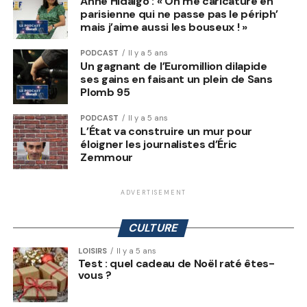
Anne Hidalgo : « On me caricature en
parisienne qui ne passe pas le périph’
mais j’aime aussi les bouseux ! »
PODCAST
Il y a 5 ans
Un gagnant de l’Euromillion dilapide
ses gains en faisant un plein de Sans
Plomb 95
PODCAST
Il y a 5 ans
L’État va construire un mur pour
éloigner les journalistes d’Éric
Zemmour
ADVERTISEMENT
CULTURE
LOISIRS
Il y a 5 ans
Test : quel cadeau de Noël raté êtes-
vous ?