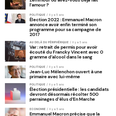
Zemmour ou avez-vous déjà fait
l’amour ?
POLITIQUE
Il y a 5 ans
Élection 2022 : Emmanuel Macron
annonce avoir enfin terminé son
programme pour sa campagne de
2017
AU DELÀ DU PÉRIPHÉRIQUE
Il y a 5 ans
Var : retrait de permis pour avoir
écouté du Francky Vincent avec 0
gramme d’alcool dans le sang
POLITIQUE
Il y a 5 ans
Jean-Luc Mélenchon ouvert à une
primaire avec lui-même
POLITIQUE
Il y a 5 ans
Élection présidentielle : les candidats
devront désormais récolter 500
parrainages d’élus d’En Marche
ECONOMIE
Il y a 5 ans
Emmanuel Macron précise que la