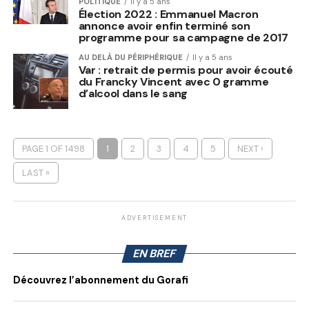
POLITIQUE
Il y a 5 ans
Élection 2022 : Emmanuel Macron
annonce avoir enfin terminé son
programme pour sa campagne de 2017
AU DELÀ DU PÉRIPHÉRIQUE
Il y a 5 ans
Var : retrait de permis pour avoir écouté
du Francky Vincent avec 0 gramme
d’alcool dans le sang
PAGE 1 OF 1498
1
2
3
4
5
NEXT ›
LAST »
ADVERTISEMENT
EN BREF
Découvrez l’abonnement du Gorafi