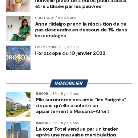
nouvelle pièce de 2 euros pourra aussi
être utilisée par les pauvres
POLITIQUE
Il y a 5 ans
Anne Hidalgo prend la résolution de ne
pas descendre en dessous de 1% dans
les sondages
HOROSCOPE
Il y a 5 ans
Horoscope du 10 janvier 2022
IMMOBILIER
IMMOBILIER
Il y a 5 ans
Elle surnomme ses amis “les Parigots”
depuis qu’elle a acheté un
appartement à Maisons-Alfort
IMMOBILIER
Il y a 5 ans
La tour Total vendue par un trader
après une mauvaise manipulation