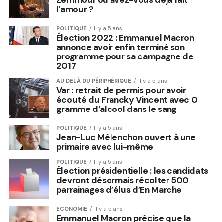
Zemmour ou avez-vous déjà fait
l’amour ?
POLITIQUE
Il y a 5 ans
Élection 2022 : Emmanuel Macron
annonce avoir enfin terminé son
programme pour sa campagne de
2017
AU DELÀ DU PÉRIPHÉRIQUE
Il y a 5 ans
Var : retrait de permis pour avoir
écouté du Francky Vincent avec 0
gramme d’alcool dans le sang
POLITIQUE
Il y a 5 ans
Jean-Luc Mélenchon ouvert à une
primaire avec lui-même
POLITIQUE
Il y a 5 ans
Élection présidentielle : les candidats
devront désormais récolter 500
parrainages d’élus d’En Marche
ECONOMIE
Il y a 5 ans
Emmanuel Macron précise que la