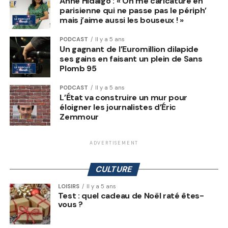
Anne Hidalgo : « On me caricature en
parisienne qui ne passe pas le périph’
mais j’aime aussi les bouseux ! »
PODCAST
Il y a 5 ans
Un gagnant de l’Euromillion dilapide
ses gains en faisant un plein de Sans
Plomb 95
PODCAST
Il y a 5 ans
L’État va construire un mur pour
éloigner les journalistes d’Éric
Zemmour
ADVERTISEMENT
CULTURE
LOISIRS
Il y a 5 ans
Test : quel cadeau de Noël raté êtes-
vous ?