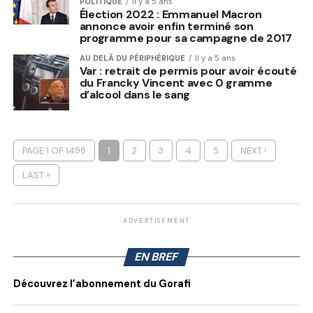
POLITIQUE
Il y a 5 ans
Élection 2022 : Emmanuel Macron
annonce avoir enfin terminé son
programme pour sa campagne de 2017
AU DELÀ DU PÉRIPHÉRIQUE
Il y a 5 ans
Var : retrait de permis pour avoir écouté
du Francky Vincent avec 0 gramme
d’alcool dans le sang
PAGE 1 OF 1498
1
2
3
4
5
NEXT ›
LAST »
ADVERTISEMENT
EN BREF
Découvrez l’abonnement du Gorafi