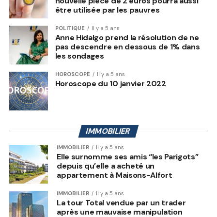
nouvelle pièce de 2 euros pourra aussi
être utilisée par les pauvres
POLITIQUE
Il y a 5 ans
Anne Hidalgo prend la résolution de ne
pas descendre en dessous de 1% dans
les sondages
HOROSCOPE
Il y a 5 ans
Horoscope du 10 janvier 2022
IMMOBILIER
IMMOBILIER
Il y a 5 ans
Elle surnomme ses amis “les Parigots”
depuis qu’elle a acheté un
appartement à Maisons-Alfort
IMMOBILIER
Il y a 5 ans
La tour Total vendue par un trader
après une mauvaise manipulation